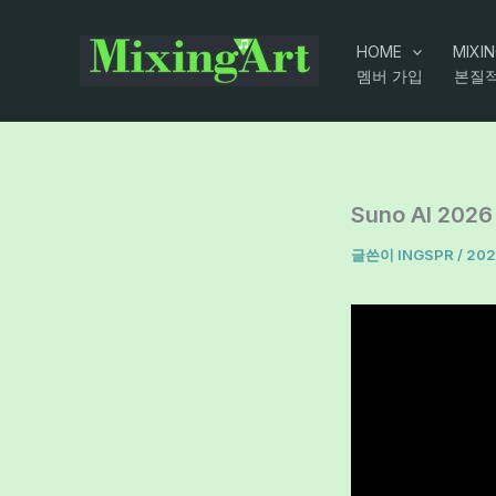
콘
텐
HOME
MIXI
멤버 가입
본질적
츠
로
건
너
뛰
Suno AI 2
기
글쓴이
INGSPR
/
202