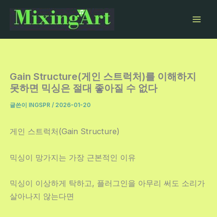
콘
텐
츠
로
건
너
Gain Structure(게인 스트럭처)를 이해하지
뛰
못하면 믹싱은 절대 좋아질 수 없다
기
글쓴이
INGSPR
/
2026-01-20
게인 스트럭처(Gain Structure)
믹싱이 망가지는 가장 근본적인 이유
믹싱이 이상하게 탁하고, 플러그인을 아무리 써도 소리가
살아나지 않는다면