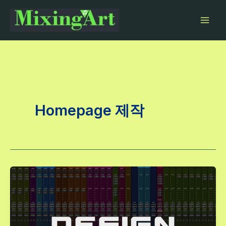
콘
텐
츠
로
건
너
뛰
기
Homepage 제작