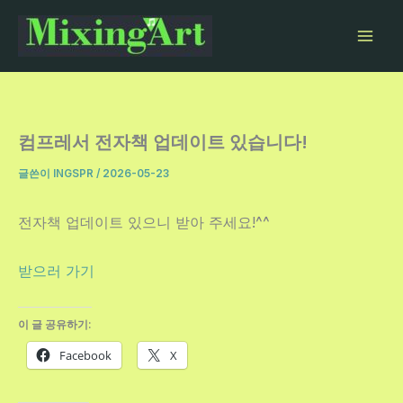
콘
텐
츠
로
건
너
컴프레서 전자책 업데이트 있습니다!
뛰
글쓴이
INGSPR
/
2026-05-23
기
전자책 업데이트 있으니 받아 주세요!^^
받으러 가기
이 글 공유하기:
Facebook
X