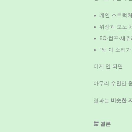
게인 스트럭처
위상과 모노 
EQ·컴프·새
“왜 이 소리가
이게 안 되면
아무리 수천만 
결과는
비슷한 
🔚 결론