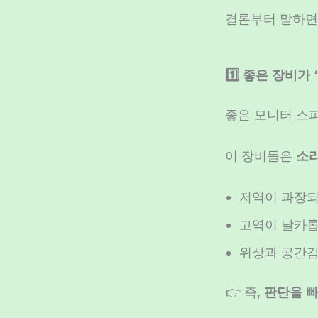
결론부터 말하
1️⃣ 좋은 장비가
좋은 모니터 스피
이 장비들은
소리
저역이 과장되
고역이 날카롭
위상과 공간감
👉 즉,
판단을 