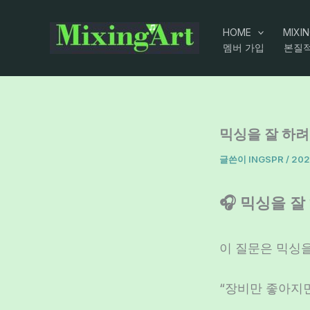
콘
텐
HOME
MIXI
멤버 가입
본질적
츠
로
건
너
뛰
믹싱을 잘 하려
기
글쓴이
INGSPR
/
202
🎧 믹싱을 
이 질문은 믹싱
“장비만 좋아지면