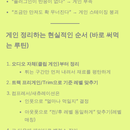
“플러그인이 반응이 없다” → 게인 부족
“조금만 만져도 확 무너진다” → 게인 스테이징 붕괴
게인 정리하는 현실적인 순서 (바로 써먹
는 루틴)
오디오 자체(클립 게인)부터 정리
튀는 구간만 먼저 내려서 재료를 평탄하게
트랙 프리게인/Trim으로 기준 레벨 맞추기
컴프레서/새츄레이션은
인풋으로 “얼마나 먹일지” 결정
아웃풋으로 “전/후 레벨 동일하게” 맞추기(레벨
매칭)