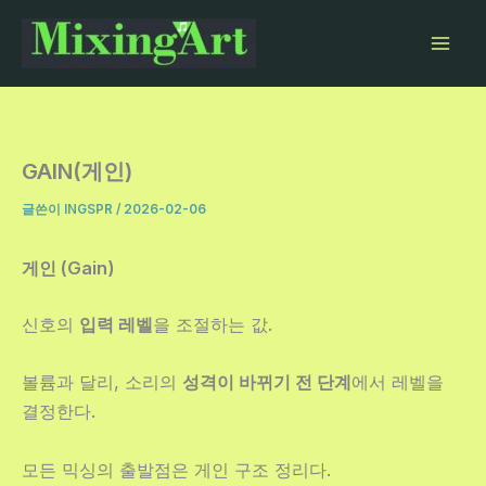
콘
텐
츠
로
건
너
GAIN(게인)
뛰
글쓴이
INGSPR
/
2026-02-06
기
게인 (Gain)
신호의
입력 레벨
을 조절하는 값.
볼륨과 달리, 소리의
성격이 바뀌기 전 단계
에서 레벨을
결정한다.
모든 믹싱의 출발점은 게인 구조 정리다.