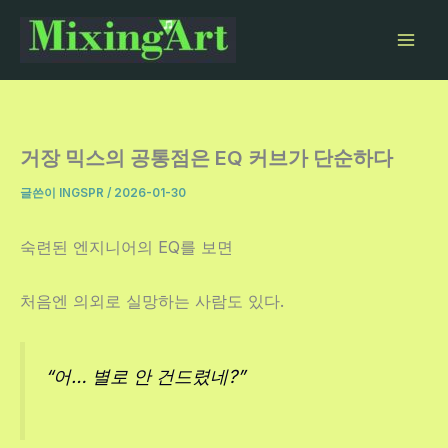
콘
텐
츠
로
건
너
거장 믹스의 공통점은 EQ 커브가 단순하다
뛰
글쓴이
INGSPR
/
2026-01-30
기
숙련된 엔지니어의 EQ를 보면
처음엔 의외로 실망하는 사람도 있다.
“어… 별로 안 건드렸네?”