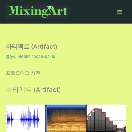
콘
텐
츠
로
건
너
아티팩트 (Artifact)
뛰
글쓴이
INGSPR
/
2026-02-10
기
프로오디오 사전
아티팩트 (Artifact)